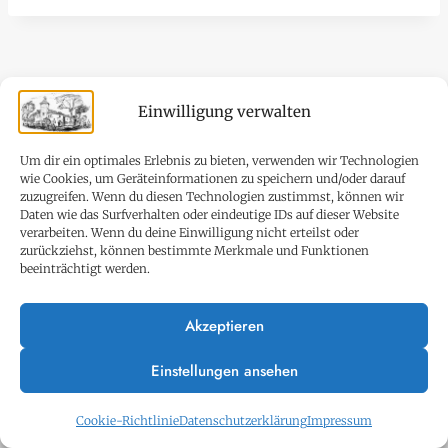
Einwilligung verwalten
Impressum
Datenschutzerklärung
Um dir ein optimales Erlebnis zu bieten, verwenden wir Technologien
wie Cookies, um Geräteinformationen zu speichern und/oder darauf
Cookie-Richtlinie (EU)
Satzung
zuzugreifen. Wenn du diesen Technologien zustimmst, können wir
Daten wie das Surfverhalten oder eindeutige IDs auf dieser Website
Downloads
verarbeiten. Wenn du deine Einwilligung nicht erteilst oder
zurückziehst, können bestimmte Merkmale und Funktionen
beeinträchtigt werden.
Akzeptieren
© 2026 Bürgerverein Siedlung Schlagbaum
Einstellungen ansehen
und Anrainer e.V. Letzte Änderung:
16.01.2026
Cookie-Richtlinie
Datenschutzerklärung
Impressum