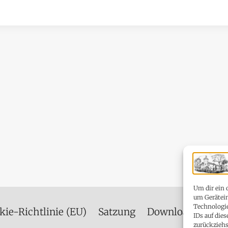
Um dir ein 
um Gerätein
Technologie
kie-Richtlinie (EU)
Satzung
Downloads
IDs auf die
zurückzieh